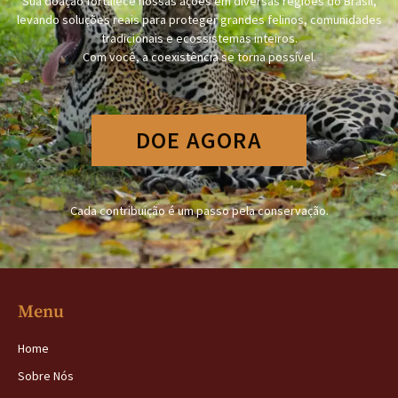
Sua doação fortalece nossas ações em diversas regiões do Brasil,
levando soluções reais para proteger grandes felinos, comunidades
tradicionais e ecossistemas inteiros.
Com você, a coexistência se torna possível.
DOE AGORA
Cada contribuição é um passo pela conservação.
Menu
Home
Sobre Nós